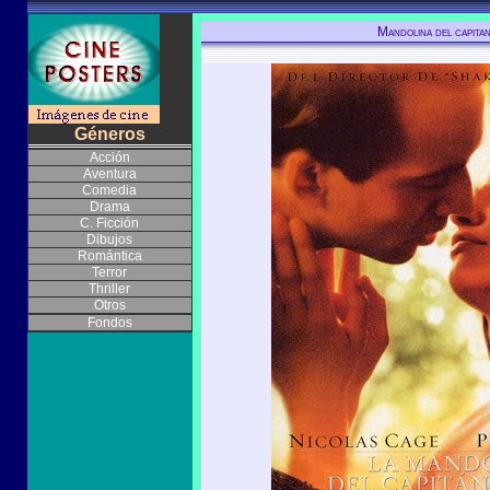
Mandolina del capitan
Géneros
Acción
Aventura
Comedia
Drama
C. Ficción
Dibujos
Romántica
Terror
Thriller
Otros
Fondos