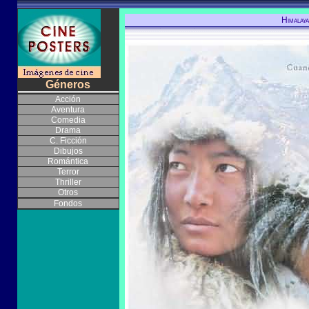
Himalaya
Géneros
Acción
Aventura
Comedia
Drama
C. Ficción
Dibujos
Romántica
Terror
Thriller
Otros
Fondos