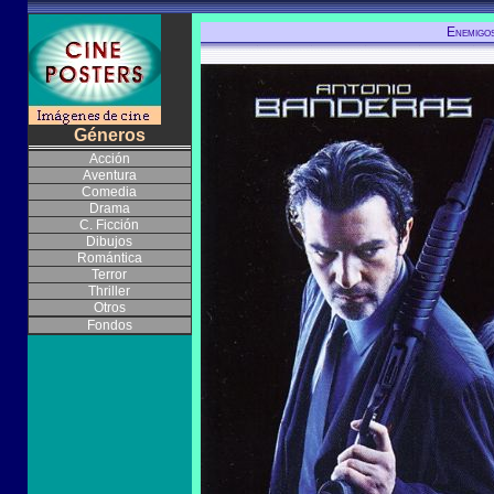
Enemigo
Géneros
Acción
Aventura
Comedia
Drama
C. Ficción
Dibujos
Romántica
Terror
Thriller
Otros
Fondos