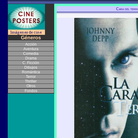
Cara del terr
Géneros
Acción
Aventura
Comedia
Drama
C. Ficción
Dibujos
Romántica
Terror
Thriller
Otros
Fondos