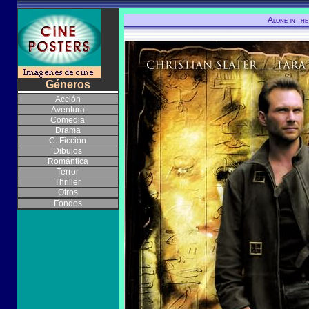
Alone in the
Géneros
Acción
Aventura
Comedia
Drama
C. Ficción
Dibujos
Romántica
Terror
Thriller
Otros
Fondos